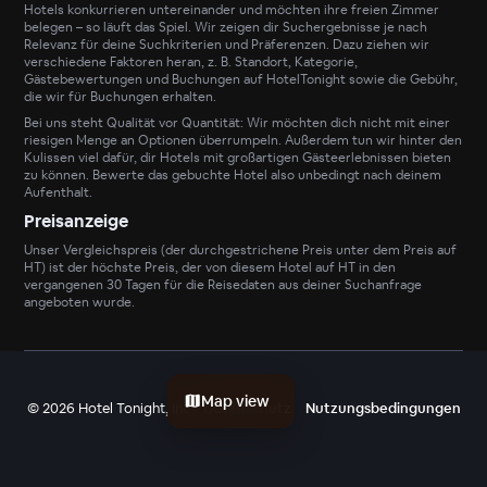
Hotels konkurrieren untereinander und möchten ihre freien Zimmer
belegen – so läuft das Spiel. Wir zeigen dir Suchergebnisse je nach
Relevanz für deine Suchkriterien und Präferenzen. Dazu ziehen wir
verschiedene Faktoren heran, z. B. Standort, Kategorie,
Gästebewertungen und Buchungen auf HotelTonight sowie die Gebühr,
die wir für Buchungen erhalten.
Bei uns steht Qualität vor Quantität: Wir möchten dich nicht mit einer
riesigen Menge an Optionen überrumpeln. Außerdem tun wir hinter den
Kulissen viel dafür, dir Hotels mit großartigen Gästeerlebnissen bieten
zu können. Bewerte das gebuchte Hotel also unbedingt nach deinem
Aufenthalt.
Preisanzeige
Unser Vergleichspreis (der durchgestrichene Preis unter dem Preis auf
HT) ist der höchste Preis, der von diesem Hotel auf HT in den
vergangenen 30 Tagen für die Reisedaten aus deiner Suchanfrage
angeboten wurde.
Map view
©
2026
Hotel Tonight, Inc
Datenschutz
Nutzungsbedingungen