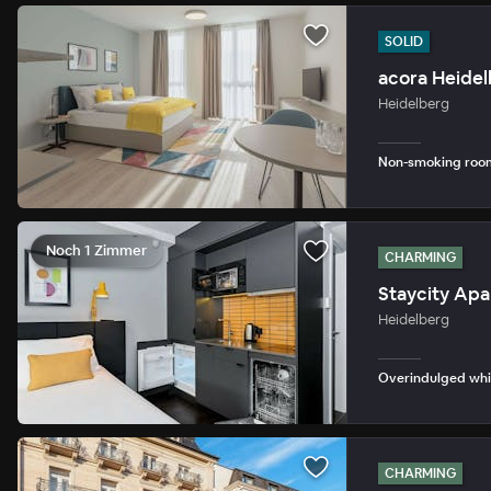
SOLID
acora Heidel
Heidelberg
Non-smoking rooms
Noch 1 Zimmer
CHARMING
Staycity Apa
Heidelberg
Overindulged whil
CHARMING