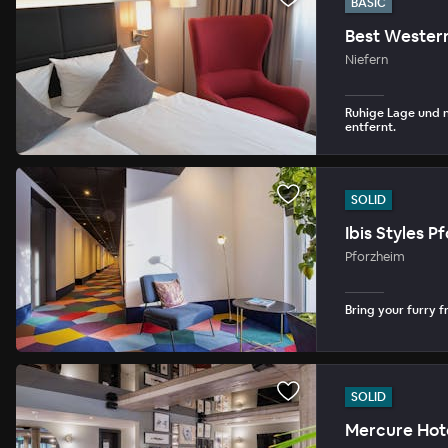
BASIC
Best Wester
Niefern
Ruhige Lage und 
entfernt.
SOLID
Ibis Styles P
Pforzheim
Bring your furry fr
SOLID
Mercure Hot