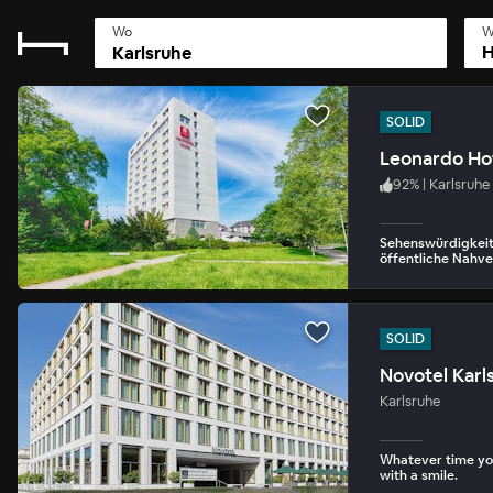
Wo
W
H
SOLID
Leonardo Hot
92
%
|
Karlsruhe
Sehenswürdigkeit
öffentliche Nahve
SOLID
Novotel Karl
Karlsruhe
Whatever time you
with a smile.