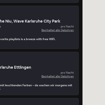
The Niu, Wave Karlsruhe City Park
e
pro Nacht
Beinhaltet alle Gebühren
orite playlists is a breeze with free WiFi.
arlsruhe Ettlingen
pro Nacht
Beinhaltet alle Gebühren
it leuchtenden Farben – da wachen wir morgens mit
.