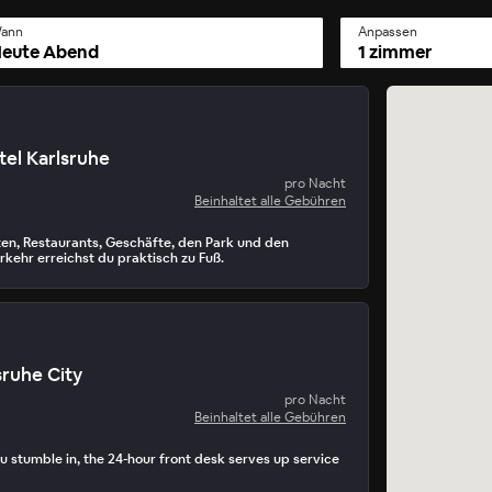
ann
Anpassen
eute Abend
1 zimmer
el Karlsruhe
pro Nacht
Beinhaltet alle Gebühren
en, Restaurants, Geschäfte, den Park und den
rkehr erreichst du praktisch zu Fuß.
sruhe City
pro Nacht
Beinhaltet alle Gebühren
 stumble in, the 24-hour front desk serves up service