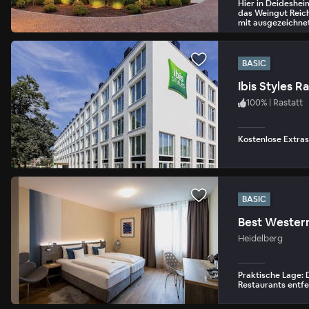
Hier in Deideshei
das Weingut Reich
mit ausgezeichnet
BASIC
Ibis Styles 
100
%
|
Rastatt
Kostenlose Extras
BASIC
Best Western
Heidelberg
Praktische Lage: 
Restaurants entfe