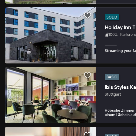
SOLID
Holiday Inn 
100
%
|
Karlsruh
Streaming your fav
BASIC
Ibis Styles K
Stuttgart
Hübsche Zimmer m
einem Lächeln auf