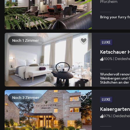
Pforzheim
Bring your furry fr
Noch 1 Zimmer
LUXE
Ketschauer 
100
%
|
Deidesh
Wundervoll renovi
Weinbergen und O
Städtchen an der
Noch 3 Zimmer
LUXE
Kaisergarte
97
%
|
Deideshe