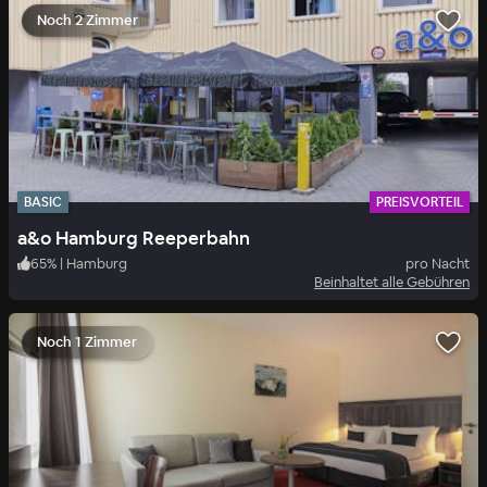
Noch 2 Zimmer
BASIC
PREISVORTEIL
a&o Hamburg Reeperbahn
65
%
|
Hamburg
pro Nacht
Beinhaltet alle Gebühren
Noch 1 Zimmer