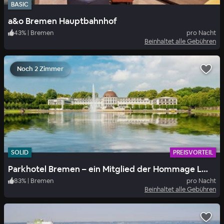
BASIC
a&o Bremen Hauptbahnhof
43
%
|
Bremen
pro Nacht
Beinhaltet alle Gebühren
Noch 2 Zimmer
SOLID
PREISVORTEIL
Parkhotel Bremen – ein Mitglied der Hommage Luxury Hotels Collection
83
%
|
Bremen
pro Nacht
Beinhaltet alle Gebühren