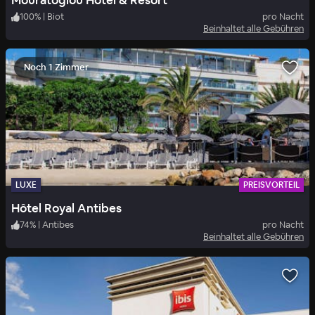
Mouratoglou Hotel & Resort
100
%
|
Biot
pro Nacht
Beinhaltet alle Gebühren
Noch 1 Zimmer
LUXE
PREISVORTEIL
Hôtel Royal Antibes
74
%
|
Antibes
pro Nacht
Beinhaltet alle Gebühren