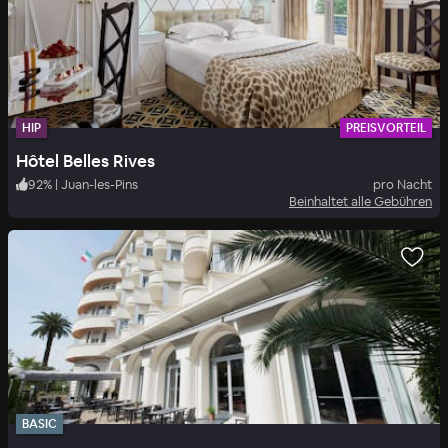
HIP
PREISVORTEIL
Hôtel Belles Rives
92
%
|
Juan-les-Pins
pro Nacht
Beinhaltet alle Gebühren
BASIC