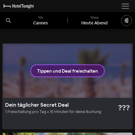
Wo
Wann
Cannes
Heute Abend
Noch 2 Zimmer
Tippen und Deal freischalten
SOLID
SECRET DEAL
Dein täglicher Secret Deal
???
Mouratoglou Hotel & Resort
1 Freischaltung pro Tag • 15 Minuten für deine Buchung
100
%
|
Biot
pro Nacht
Beinhaltet alle Gebühren