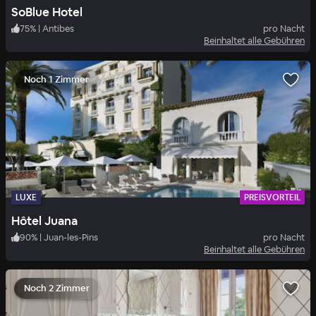
SoBlue Hotel
75
%
|
Antibes
pro Nacht
Beinhaltet alle Gebühren
Noch 1 Zimmer
LUXE
PREISVORTEIL
Hôtel Juana
90
%
|
Juan-les-Pins
pro Nacht
Beinhaltet alle Gebühren
Noch 2 Zimmer