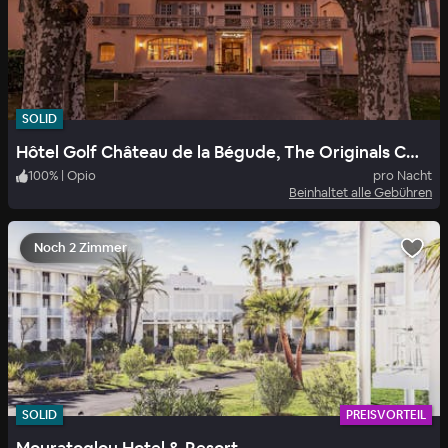
SOLID
Hôtel Golf Château de la Bégude, The Originals Collection
100
%
|
Opio
pro Nacht
Beinhaltet alle Gebühren
Noch 2 Zimmer
SOLID
PREISVORTEIL