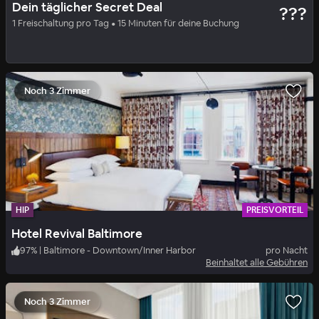
Dein täglicher Secret Deal
???
Lord Baltimore Hotel
1 Freischaltung pro Tag • 15 Minuten für deine Buchung
85
%
|
Downtown/Inner Harbor
pro Nacht
Beinhaltet alle Gebühren
Noch 3 Zimmer
HIP
PREISVORTEIL
Hotel Revival Baltimore
97
%
|
Baltimore - Downtown/Inner Harbor
pro Nacht
Beinhaltet alle Gebühren
Noch 3 Zimmer