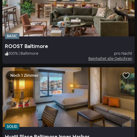
BASIC
ROOST Baltimore
100
%
|
Baltimore
pro Nacht
Beinhaltet alle Gebühren
Noch 1 Zimmer
SOLID
Hyatt Place Baltimore Inner Harbor