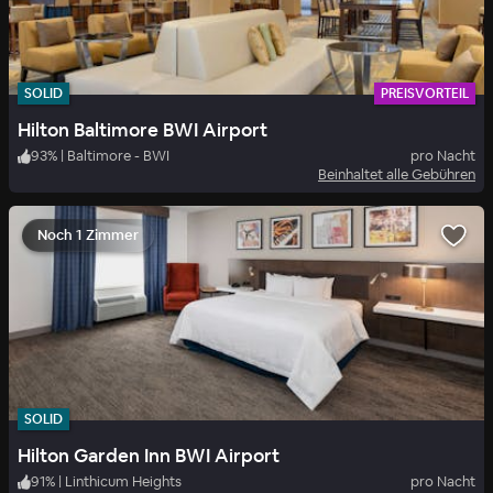
SOLID
PREISVORTEIL
Hilton Baltimore BWI Airport
93
%
|
Baltimore - BWI
pro Nacht
Beinhaltet alle Gebühren
Noch 1 Zimmer
SOLID
Hilton Garden Inn BWI Airport
91
%
|
Linthicum Heights
pro Nacht