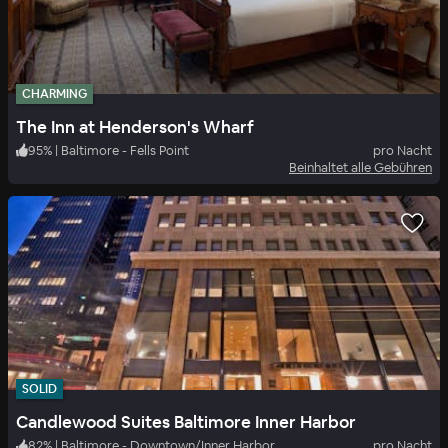
CHARMING
The Inn at Henderson's Wharf
95
%
|
Baltimore - Fells Point
pro Nacht
Beinhaltet alle Gebühren
SOLID
Candlewood Suites Baltimore Inner Harbor
82
%
|
Baltimore - Downtown/Inner Harbor
pro Nacht