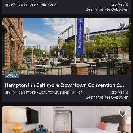
89
%
|
Baltimore - Fells Point
pro Nacht
Beinhaltet alle Gebühren
BASIC
Hampton Inn Baltimore Downtown Convention Ctr Ex Hampton Inn Baltimore Camden Yards Md
94
%
|
Baltimore - Downtown/Inner Harbor
pro Nacht
Beinhaltet alle Gebühren