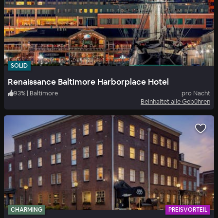
SOLID
Renaissance Baltimore Harborplace Hotel
93
%
|
Baltimore
pro Nacht
Beinhaltet alle Gebühren
CHARMING
PREISVORTEIL