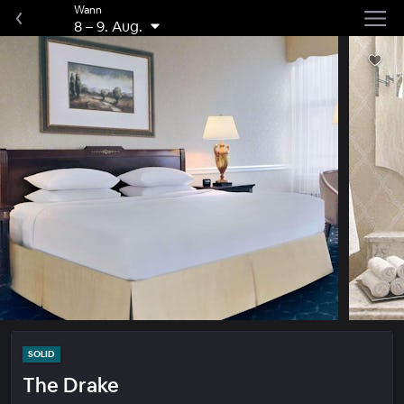
Wann
8
–
9. Aug.
SOLID
The Drake