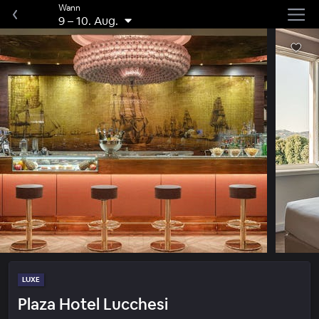
Wann
9
–
10. Aug.
LUXE
Plaza Hotel Lucchesi