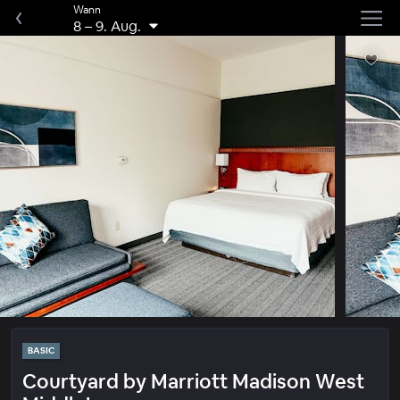
Wann
8
–
9. Aug.
BASIC
Courtyard by Marriott Madison West