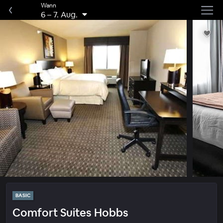
Wann
6
–
7. Aug.
BASIC
Comfort Suites Hobbs