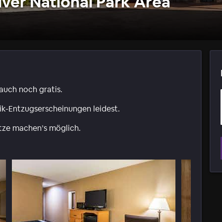
ver National Park Area
 auch noch gratis.
ik-Entzugserscheinungen leidest.
ätze machen’s möglich.