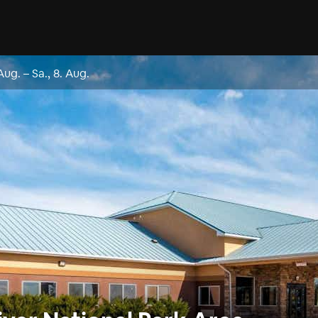
 Aug.
–
Sa., 8. Aug.