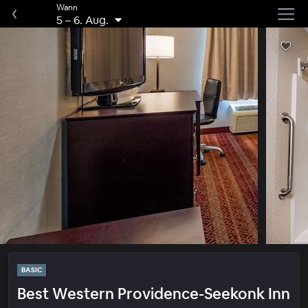
Wann
5
–
6. Aug.
BASIC
Best Western Providence-Seekonk Inn